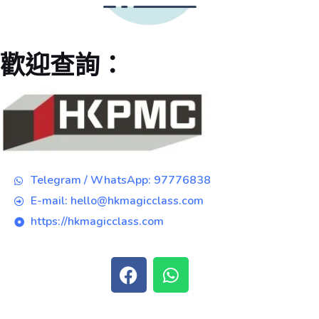
歡迎查詢：
Telegram / WhatsApp: 97776838
E-mail: hello@hkmagicclass.com
https://hkmagicclass.com