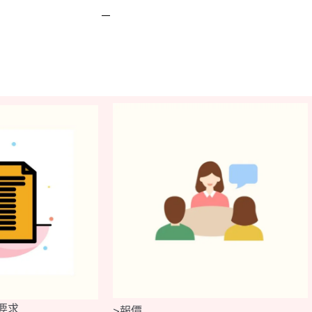
要求
>報價